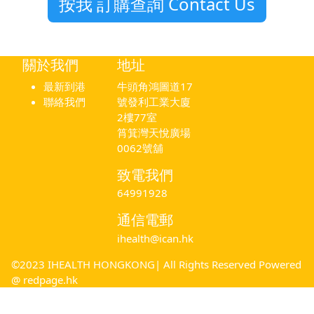
按我 訂購查詢 Contact Us
關於我們
地址
最新到港
牛頭角鴻圖道17
聯絡我們
號發利工業大廈
2樓77室
筲箕灣天悅廣場
0062號舖
致電我們
64991928
通信電郵
ihealth@ican.hk
©2023 IHEALTH HONGKONG| All Rights Reserved Powered
@
redpage.hk